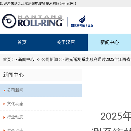
欢迎您来到九江汉唐光电传输技术有限公司官网！
首页
关于汉唐
新闻中心
首页
>>
新闻中心
>>
公司新闻
>> 激光遥测系统顺利通过2025年江西
新闻中心
公司新闻
文化动态
2025
行业动态
展会动态