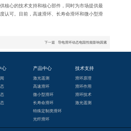
供核心的技术支持和核心部件，同时为市场提供最
度认可。目前，高速滑环、长寿命滑环和微小型滑
下一篇
导电滑环动态电阻性能影响因素
中心
产品中心
技术支持
闻
激光遥测
滑环原理
态
高速滑环
滑环作用
态
微小型滑环
滑环技术
态
长寿命滑环
激光遥测
特殊定制类滑环
光纤滑环