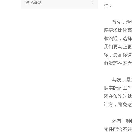
激光遥测
种：
首先，滑环
度要求比较高
家沟通，选择
我们要马上更
转，最高转速
电滑环在寿
其次，是负
据实际的工作
环在传输时就
计方，避免这
还有一种情
零件配合不好