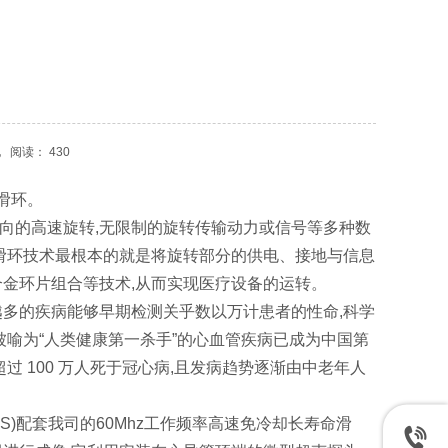
电
阅读： 430
滑环。
向的高速旋转,无限制的旋转传输动力或信号等多种数
。滑环技术最根本的就是将旋转部分的供电、接地与信息
合金环片组合等技术,从而实现医疗设备的运转。
多的疾病能够早期检测关乎数以万计患者的性命,科学
被喻为“人类健康第一杀手”的心血管疾病已成为中国第
 100 万人死于冠心病,且发病趋势逐渐由中老年人
US)配套我司的60Mhz工作频率高速免冷却长寿命滑