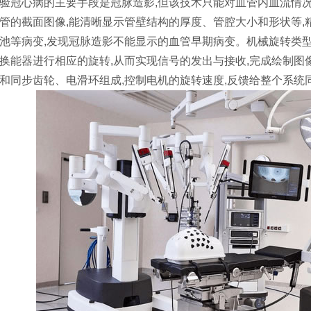
验冠心病的主要手段是冠脉造影,但该技术只能对血管内血流情况
管的截面图像,能清晰显示管壁结构的厚度、管腔大小和形状等,
池等病变,发现冠脉造影不能显示的血管早期病变。机械旋转类
换能器进行相应的旋转,从而实现信号的发出与接收,完成绘制图
和同步齿轮、电滑环组成,控制电机的旋转速度,反馈给整个系统同