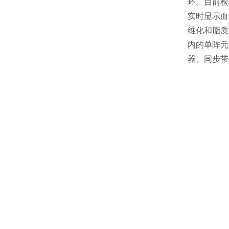
环。目前检
实时显示血
维化和脂质
内的单阵元
器、同步带