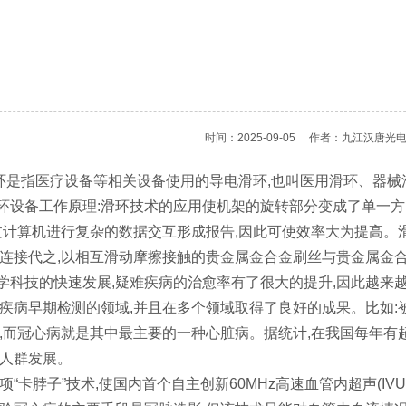
时间：2025-09-05
作者：九江汉唐光
是指医疗设备等相关设备使用的导电滑环,也叫医用滑环、器械
备工作原理:滑环技术的应用使机架的旋转部分变成了单一方
过计算机进行复杂的数据交互形成报告,因此可使效率大为提高
连接代之,以相互滑动摩擦接触的贵金属金合金刷丝与贵金属金
技的快速发展,疑难疾病的治愈率有了很大的提升,因此越来越
疾病早期检测的领域,并且在多个领域取得了良好的成果。比如:
,而冠心病就是其中最主要的一种心脏病。据统计,在我国每年有超过
人群发展。
项“卡脖子”技术,使国内首个自主创新60MHz高速血管内超声(IV