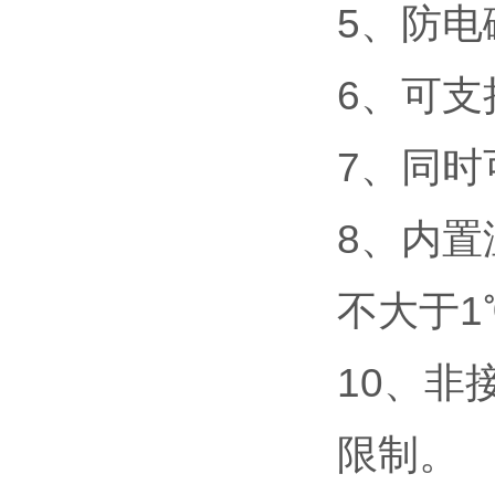
5、防电
6、可支
7、同时
8、内
不大于1
10、非
限制。