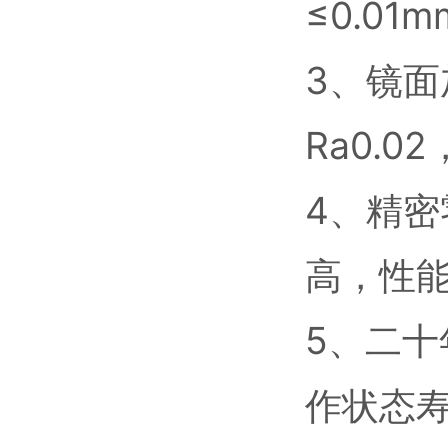
≤0.01
3、镜
Ra0.
4、精密
高，性
5、二
作状态