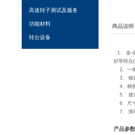
高速转子测试及服务
功能材料
商品说明
转台设备
1、 金
好等特点
2、一体
3、 镜面
4、精密零
5、 接
6、尺寸
7、 滑
产品参