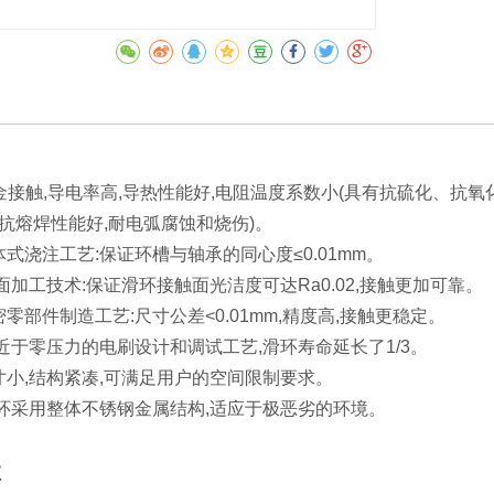
-金接触,导电率高,导热性能好,电阻温度系数小(具有抗硫化、抗
(抗熔焊性能好,耐电弧腐蚀和烧伤)。
式浇注工艺:保证环槽与轴承的同心度≤0.01mm。
加工技术:保证滑环接触面光洁度可达Ra0.02,接触更加可靠。
部件制造工艺:尺寸公差<0.01mm,精度高,接触更稳定。
近于零压力的电刷设计和调试工艺,滑环寿命延长了1/3。
小,结构紧凑,可满足用户的空间限制要求。
环采用整体不锈钢金属结构,适应于极恶劣的环境。
数