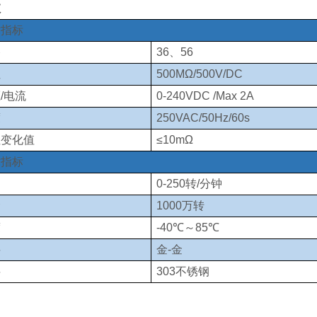
数
术指标
路
36、56
阻
500MΩ/500V/DC
/电流
0-240VDC /Max 2A
度
250VAC/50Hz/60s
阻变化值
≤10mΩ
术指标
速
0-250转/分钟
命
1000万转
度
-40℃～85℃
料
金-金
料
303不锈钢