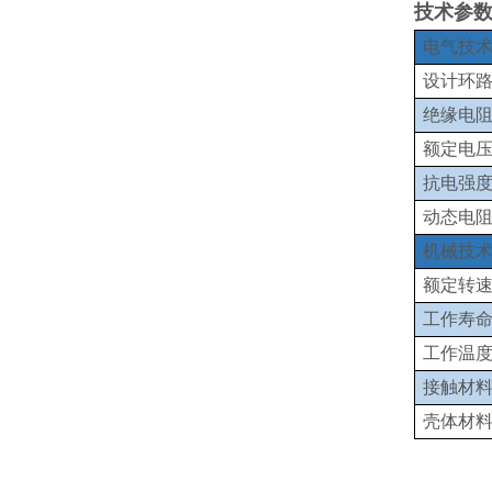
技术参
电气技
设计环
绝缘电
额定电压
抗电强
动态电
机械技
额定转
工作寿
工作温
接触材
壳体材