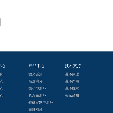
输用高速滑环
中心
产品中心
技术支持
闻
激光遥测
滑环原理
态
高速滑环
滑环作用
态
微小型滑环
滑环技术
态
长寿命滑环
激光遥测
特殊定制类滑环
光纤滑环